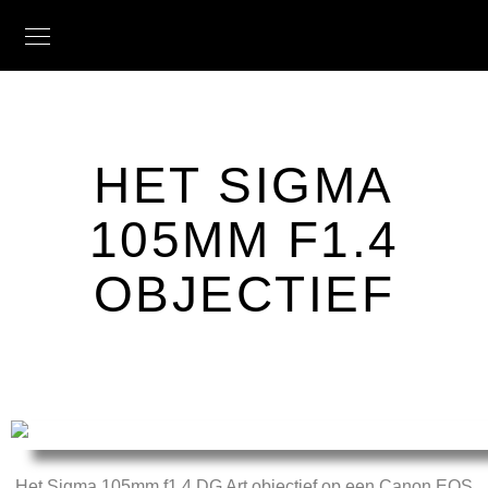
HET SIGMA
105MM F1.4
OBJECTIEF
Het Sigma 105mm f1.4 DG Art objectief op een Canon EOS