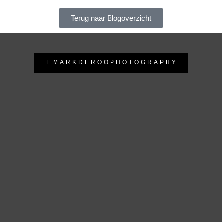
Terug naar Blogoverzicht
MARKDEROOPHOTOGRAPHY
MARKDEROOPHOTOGRAPHY
Beauty - Fashion - Fantasy - Glamour fotograaf uit Rhenen