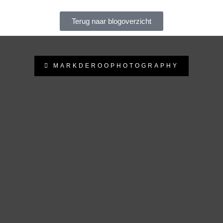
Terug naar blogoverzicht
MARKDEROOPHOTOGRAPHY
MARKDEROOPHOTOGRAPHY
Beauty - Fashion - Fantasy - Glamour fotograaf uit Rhenen