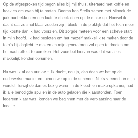
Op de afgesproken tijd begon alles bij mij thuis, uiteraard met koffie en
koekjes om even bij te praten. Daarna kon Stella samen met Minoek de
jurk aantrekken en een laatste check doen op de make-up. Hoewel ik
dacht dat ze snel klaar zouden zijn, bleek in de praktijk dat het toch meer
tijd kostte dan ik had voorzien. Dit zorgde meteen voor een scheve start
in mijn hoofd. Ik had besloten om het mezelf makkelijk te maken door de
foto’s bij daglicht te maken en mijn generatoren vol open te draaien om
het nachteffect te bereiken. Het voordeel hiervan was dat we alles
makkelijk konden opruimen.
Nu was ik al een uur kwijt. Ik dacht, nou ja, dan doen we het op de
ouderwetse manier en ruimen we op in de schemer. Niets vreemds in mijn
wereld. Terwijl de dames bezig waren in de kleed- en make-upkamer, had
ik alle benodigde spullen in de auto geladen die klaarstonden. Toen
iedereen klaar was, konden we beginnen met de verplaatsing naar de
locatie.