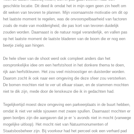
geschikte locatie. Dit deed ik omdat het in mijn ogen geen zin heeft om
dit weken van tevoren te plannen. Mijn voornaamste motivatie om dit op
het laatste moment te regelen, was de onvoorspelbaarheid van factoren
zoals de mate van modderigheid, die pas kort van tevoren duidelijk
zouden worden. Daarnaast is de natuur nogal veranderlijk, en vallen pas
op het laatste moment de laatste bladeren van de boom die er nog een
beetje zielig aan hingen.
De hele sfeer van de shoot werd ook compleet anders dan het
oorspronkelijke idee om een herfstshoot in het donkere thema te doen,
rijk aan herfstkleuren. Het zou veel mistroostiger en duisterder worden.
Daarom zocht ik ook naar een omgeving die deze sfeer zou versterken.
De bomen mochten niet te ver uit elkaar staan, en de stammen mochten
niet te dik zijn, mede door de lenskeuze die ik in gedachten had.
Tegelijkertijd moest deze omgeving een parkeerplaats in de buurt hebben,
omdat ik niet ver wilde sjouwen met zware spullen. Daarnaast mochten er
geen bordjes zijn die aangaven dat je er ‘s avonds niet in mocht (vanwege
mogelijke uitloop). Het mocht niet van Natuurmonumenten of
Staatsbosbeheer zijn. Bij voorkeur had het perceel ook een verhard pad