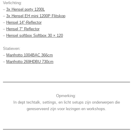
Verlichting:
–
3x Hensel porty 1200L
–
3x Hensel EH mini 1200P Flitskop
–
Hensel 14″-Reflector
–
Hensel 7″ Reflector
–
Hensel softbox Softbox 30 × 120
Statieven:
–
Manfrotto 1004BAC 366cm
–
Manfrotto 269HDBU 730cm
Opmerking:
In dept techtalk, settings, en licht setups zijn onderwerpen die
gereserveerd zijn voor lezingen en workshops.