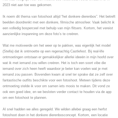
2023 niet aan toe was gekomen.
Ik noem dit thema van fotoshoot altijd “het donkere dierenbos”. Het betreft
beelden doordrenkt met een donkere, filmische atmosfeer. Vaak belicht ik
een volledig bosperceel met behulp van mijn flitsers. Kortom, het vereist
aanzienlijke inspanning om deze foto’s te creëren.
Wat me motiveerde om het weer op te pakken, was eigenlijk het model
(Stella) dat ik ontmoette op een regenachtig Castlefest. Bij real-life
ontmoetingen ontstaan er gemakkelijker allerlei ideeën in mijn hoofd over
wat ik met iemand zou willen creëren. Het is toch een soort vibe die
iemand over zich heen heeft waardoor je beter kan voelen wat je met
iemand zou passen. Bovendien kwam al snel ter sprake dat ze zelf over
fantastische outfits beschikte voor een fotoshoot. Meteen tijdens deze
ontmoeting stelde ik voor om samen iets moois te maken. Dit vond ze
ook een goed idee, en we besloten verder contact te houden via de app
om een fotoshoot te plannen.
Al snel hadden we alles geregeld. We wilden allebei graag een herfst
fotoshoot doen in het donkere dierenbosconcept. Kortom, een locatie