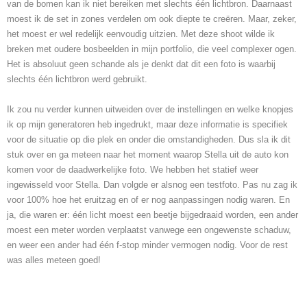
van de bomen kan ik niet bereiken met slechts één lichtbron. Daarnaast
moest ik de set in zones verdelen om ook diepte te creëren. Maar, zeker,
het moest er wel redelijk eenvoudig uitzien. Met deze shoot wilde ik
breken met oudere bosbeelden in mijn portfolio, die veel complexer ogen.
Het is absoluut geen schande als je denkt dat dit een foto is waarbij
slechts één lichtbron werd gebruikt.
Ik zou nu verder kunnen uitweiden over de instellingen en welke knopjes
ik op mijn generatoren heb ingedrukt, maar deze informatie is specifiek
voor de situatie op die plek en onder die omstandigheden. Dus sla ik dit
stuk over en ga meteen naar het moment waarop Stella uit de auto kon
komen voor de daadwerkelijke foto. We hebben het statief weer
ingewisseld voor Stella. Dan volgde er alsnog een testfoto. Pas nu zag ik
voor 100% hoe het eruitzag en of er nog aanpassingen nodig waren. En
ja, die waren er: één licht moest een beetje bijgedraaid worden, een ander
moest een meter worden verplaatst vanwege een ongewenste schaduw,
en weer een ander had één f-stop minder vermogen nodig. Voor de rest
was alles meteen goed!