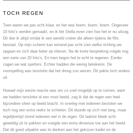
TOCH REGEN
Toen waren we pas echt klaar, en het was boem, boem, boem. Ongeveer
10 foto’s werden gemaakt, en ik liet Stella even zien hoe het er nu uitzag.
Dit doe ik altijd omdat ik een wereld creëer die alleen tijdens de flits
bestaat. Op mijn scherm kan iemand pas echt zien welke richting we
opgaan en zich daar beter op inleven. Na de korte bespreking volgde nog
een serie van 20 foto’s. En toen begon het te echt te regenen. Eerder
zagen we wat spetters. Echter hadden die weinig betekenis. De
voorspelling was tenslotte dat het droog zou wezen. Dit pakte toch anders
uit.
Hoewel mijn eerste reactie was om zo snel mogelijk op te ruimen, want
we hadden tenslotte al een mooi beeld, zag ik dat de regen een heel
bijzondere sfeer op beeld bracht. In overleg met iedereen besloten we
toch nog een extra reeks te schieten. Dit duurde op zich niet lang, maar
tegelijkertijd stond iedereen wel in de regen. Dit laatste bleek echt
geweldig uit te pakken en voegde een extra dimensie toe aan het beeld.
Dat dit goed uitpakte was te danken aan het gekozen kader en de